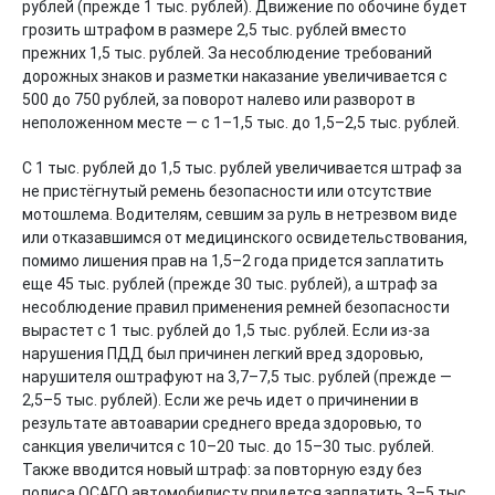
рублей (прежде 1 тыс. рублей). Движение по обочине будет
грозить штрафом в размере 2,5 тыс. рублей вместо
прежних 1,5 тыс. рублей. За несоблюдение требований
дорожных знаков и разметки наказание увеличивается с
500 до 750 рублей, за поворот налево или разворот в
неположенном месте — с 1–1,5 тыс. до 1,5–2,5 тыс. рублей.
С 1 тыс. рублей до 1,5 тыс. рублей увеличивается штраф за
не пристёгнутый ремень безопасности или отсутствие
мотошлема. Водителям, севшим за руль в нетрезвом виде
или отказавшимся от медицинского освидетельствования,
помимо лишения прав на 1,5–2 года придется заплатить
еще 45 тыс. рублей (прежде 30 тыс. рублей), а штраф за
несоблюдение правил применения ремней безопасности
вырастет с 1 тыс. рублей до 1,5 тыс. рублей. Если из-за
нарушения ПДД был причинен легкий вред здоровью,
нарушителя оштрафуют на 3,7–7,5 тыс. рублей (прежде —
2,5–5 тыс. рублей). Если же речь идет о причинении в
результате автоаварии среднего вреда здоровью, то
санкция увеличится с 10–20 тыс. до 15–30 тыс. рублей.
Также вводится новый штраф: за повторную езду без
полиса ОСАГО автомобилисту придется заплатить 3–5 тыс.