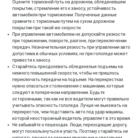
Оцените тормозной путь на дорожном, обледеневшем
покрытии, стремление его к заносу, устойчивость
автомобиля при торможении. Полученные данные
сравните с тормозным путем на сухом дорожном
покрытии при такой же скорости.
При управлении автомобилем не допускайте резкости
при торможении, повороте, разгоне, при переключении
передач. Незначительная резкость при управлении авто
допустима в обычных условиях, но при гололеде может
привести к заносу.
Старайтесь преодолевать обледенелые подъемы на
немного повышенной скорости, чтобы не пришлось
переключать передачи на подъеме. На перекрестках
нужно опасаться столкновения с машинами, которые
следуют в поперечном направлении. Будьте
осторожными, так как не все водители могут правильно
учитывать опасность гололеда. Лучше не выезжать на
перекресток, чем подставить авто под удар машины,
которой неосторожный водитель управляет в это время.
Не забывайте о пешеходах. Люди, переходящие дорогу,
могут поскользнуться и упасть. Поэтому старайтесь не
напугать пешехода резкими звуковыми и световыми