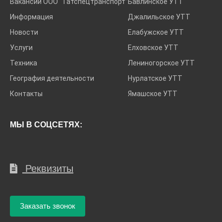
Вакансии ООО “Татспецтранспорт”
Бавлинское УТТ
Информация
Джалильское УТТ
Новости
Елабужское УТТ
Услуги
Елховское УТТ
Техника
Лениногорское УТТ
География деятельности
Нурлатское УТТ
Контакты
Ямашское УТТ
МЫ В СОЦСЕТЯХ:
Реквизиты
Заказать звонок