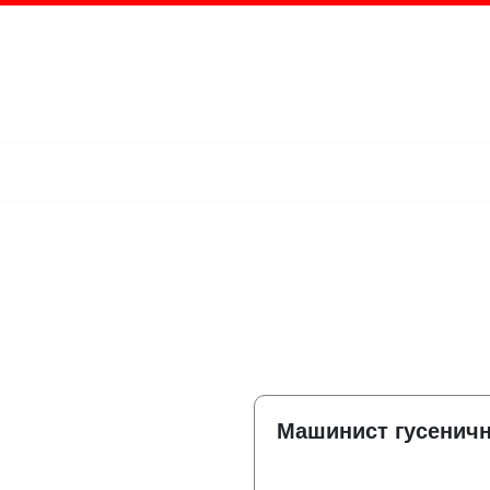
г. Альметьевск,
Маяковского улица
Техника
Информация
Новости
Услу
Машинист гусеничн