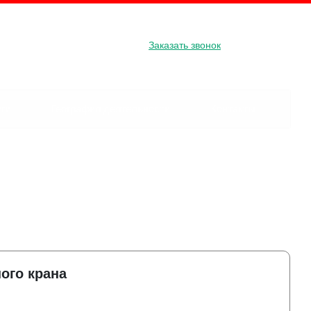
8 800 234 34 31
Заказать звонок
, д. 127
ги
География деятельности
Контакты
ого крана