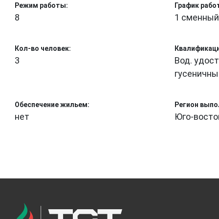
Режим работы:
График рабо
8
1 сменны
Кол-во человек:
Квалификаци
3
Вод. удос
гусеничны
Обеспечение жильем:
Регион выпо
нет
Юго-восто