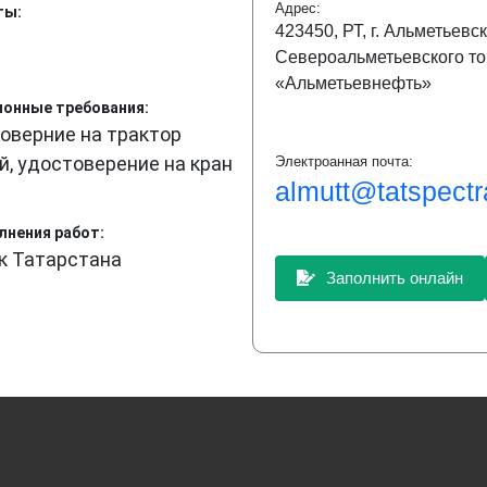
Адрес:
ты:
423450, РТ, г. Альметьевск
й
Североальметьевского то
«Альметьевнефть»
онные требования:
товерние на трактор
й, удостоверение на кран
Электроанная почта:
almutt@tatspectr
лнения работ:
к Татарстана
Заполнить онлайн