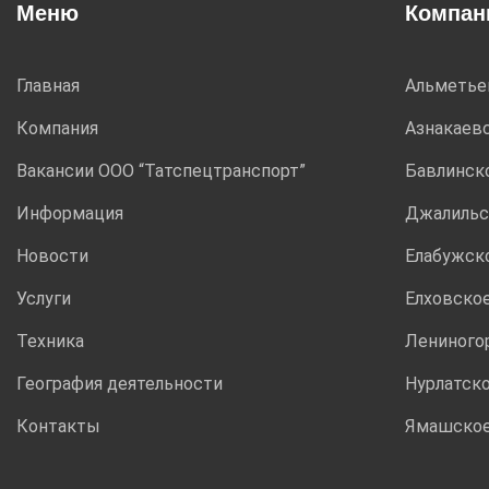
Меню
Компан
Главная
Альметье
Компания
Азнакаев
Вакансии ООО “Татспецтранспорт”
Бавлинск
Информация
Джалильс
Новости
Елабужск
Услуги
Елховско
Техника
Лениного
География деятельности
Нурлатск
Контакты
Ямашско