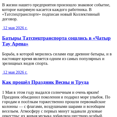
В жизни нашего предприятия произошло знаковое событие,
которое напрямую касается каждого работника. В
«Татспецтранспорте» подписан новый Коллективный
договор.
12 мая 2026 г.
Батыры Татспецтранспорта сошлись в «Чатыр
Тау Арена»
Борьба, в которой мерились силами еще древние батыры, и в
настоящее время является одним из самых популярных и
зрелищных видов спорта.
12 мая 2026 г.
Как прошёл Праздник Весны и Труда
1 Мая в этом году выдался солнечным и очень ярким!
Праздник объединил поколения и подарил море улыбок. По
городам и посёлкам торжественно прошли первомайские
колонны — с флагами, воздушными шарами и всеобщим
весельем. Атмосферу с первых минут задавали духовые
оркестры: их живая музыка добавляла шествию особый,