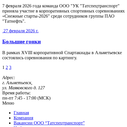
7 февраля 2026 года команда ООО "УК "Татспецтранспорт"
приняла участие в корпоративных спортивных соревнованиях
«Снежные старты-2026" среди сотрудников группы ПАО
"Татнефть".
27 февраля 2026 г.
Большие гонки
В рамках XVIII корпоративной Спартакиады в Альметьевске
состоялись соревнования по картингу.
Пагинация
1
2
3
записей
Адрес:
г. Альметьевск,
ул. Маяковского д. 127
Время работы:
пн-пт 7:45 - 17:00 (МСК)
Меню
Главная
Компания
Вакансии ООО “Татспецтранспорт”