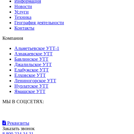
Информация
Новости
Услуги
Техника
География деятельности
Контакты
Компания
Альметьевское УТТ-1
Азнакаевское УТТ
Бавлинское УТТ
Джалильское УТТ
Елабужское УТТ
Елховское УТТ
Лениногорское УТТ
Нурлатское УТТ
Ямашское УТТ
МЫ В СОЦСЕТЯХ:
Реквизиты
Заказать звонок
8 800 234 34 31