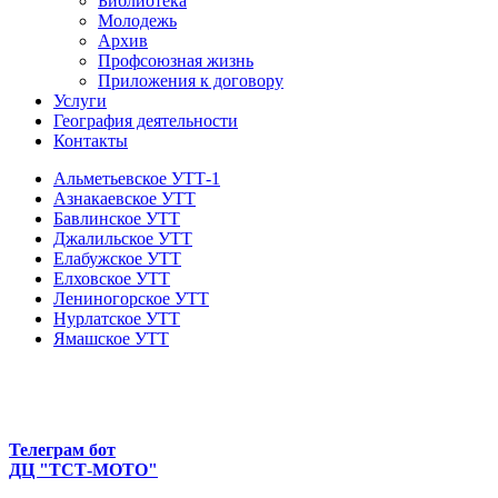
Библиотека
Молодежь
Архив
Профсоюзная жизнь
Приложения к договору
Услуги
География деятельности
Контакты
Альметьевское УТТ-1
Азнакаевское УТТ
Бавлинское УТТ
Джалильское УТТ
Елабужское УТТ
Елховское УТТ
Лениногорское УТТ
Нурлатское УТТ
Ямашское УТТ
Телеграм бот
ДЦ "ТСТ-МОТО"