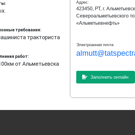
Адрес:
ты:
423450, РТ, г. Альметьевск
ых.
Североальметьевского то
«Альметьевнефть»
онные требования:
машиниста тракториста
Электроанная почта:
almutt@tatspectr
лнения работ:
100км от Альметьевска
Заполнить онлайн