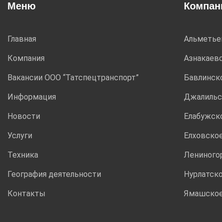
Меню
Компан
Главная
Альметье
Компания
Азнакаев
Вакансии ООО “Татспецтранспорт”
Бавлинск
Информация
Джалильс
Новости
Елабужск
Услуги
Елховско
Техника
Лениного
География деятельности
Нурлатск
Контакты
Ямашско