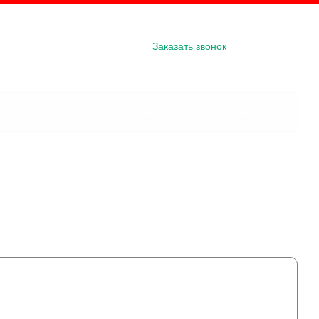
8 800 234 34 31
Заказать звонок
, д. 127
ги
География деятельности
Контакты