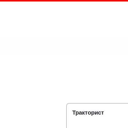
г. Альметьевск,
Маяковского улица
Техника
Информация
Новости
Услу
Тракторист