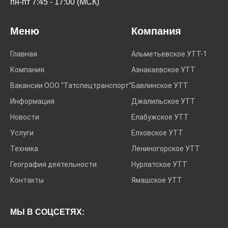
пн-пт 7:45 - 17:00 (МСК)
Меню
Компания
Главная
Альметьевское УТТ-1
Компания
Азнакаевское УТТ
Вакансии ООО “Татспецтранспорт”
Бавлинское УТТ
Информация
Джалильское УТТ
Новости
Елабужское УТТ
Услуги
Елховское УТТ
Техника
Лениногорское УТТ
География деятельности
Нурлатское УТТ
Контакты
Ямашское УТТ
МЫ В СОЦСЕТЯХ: