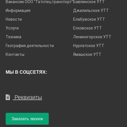
Вакансии ООО “Татспецтранспорт”
Бавлинское УТТ
Информация
Джалильское УТТ
Новости
Елабужское УТТ
Услуги
Елховское УТТ
Техника
Лениногорское УТТ
География деятельности
Нурлатское УТТ
Контакты
Ямашское УТТ
МЫ В СОЦСЕТЯХ:
Реквизиты
Заказать звонок