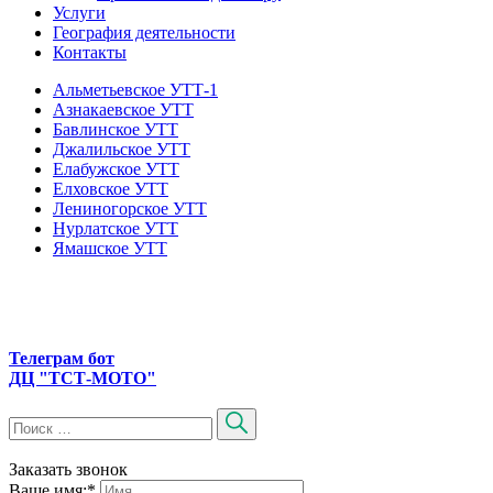
Услуги
География деятельности
Контакты
Альметьевское УТТ-1
Азнакаевское УТТ
Бавлинское УТТ
Джалильское УТТ
Елабужское УТТ
Елховское УТТ
Лениногорское УТТ
Нурлатское УТТ
Ямашское УТТ
Телеграм бот
ДЦ "ТСТ-МОТО"
Заказать звонок
Ваше имя:
*